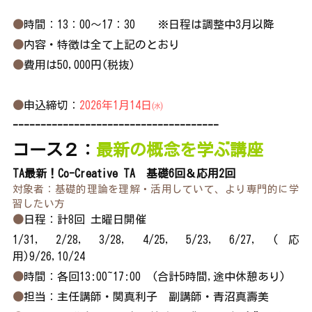
●
時間：
13：00～17：30 　 ※日程は調整中3月以降
●
内容・特徴は全て上記のとおり
●
費用は50,000円(税抜)
●
申込締切：
2026年1月14日㈬
-------------------------------------
コース２：
最新の概念を学ぶ講座
TA最新！Co-Creative TA　基礎6回＆応用2回
対象者：基礎的理論を理解・活用していて、より専門的に学
習したい方
●
日程：計8回 土曜日開催
1/31, 2/28, 3/28, 4/25, 5/23, 6/27, (応
用)9/26,10/24
●
時間：各回13:00~17:00　(合計5時間,途中休憩あり)
●
担当：主任講師・関真利子　副講師・青沼真壽美