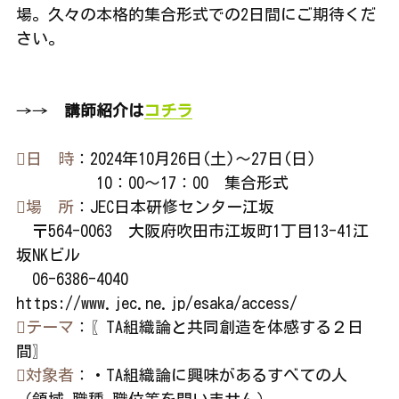
場。久々の本格的集合形式での2日間にご期待くだ
さい。
→→　
講師紹介は
コチラ
日　時
：2024年10月26日(土)～27日(日)
　　　　　10：00～17：00　集合形式
場　所
：JEC日本研修センター江坂 
　〒564-0063　大阪府吹田市江坂町1丁目13-41江
坂NKビル
　06-6386-4040　　
https://www.jec.ne.jp/esaka/access/
テーマ
：〖TA組織論と共同創造を体感する２日
間〗　　
対象者
：・TA組織論に興味があるすべての人　　
（領域,職種,職位等を問いません）