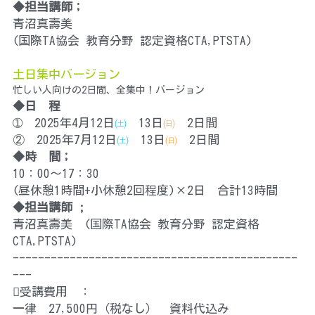
◆
担当講師；
青沼真壽美
(国際TA協会 教育分野 認定資格CTA,PTSTA) 
土日集中バージョン
忙しい人向けの2日間、全集中！バージョン
◆
日　程
➀　2025年4月12日
㈯
　13日
㈰
　2日間
②　2025年7月12日
㈯
　13日
㈰
　2日間
◆
時　間；
10：00～17：30
(昼休憩1時間+小休憩2回程度)×2日　合計13時間
◆
担当講師 ;
青沼真壽美　(国際TA協会 教育分野 認定資格
CTA,PTSTA)
---------------------------------------------
---
受講費用　：
一律　27,500円（税なし）　資料代込み