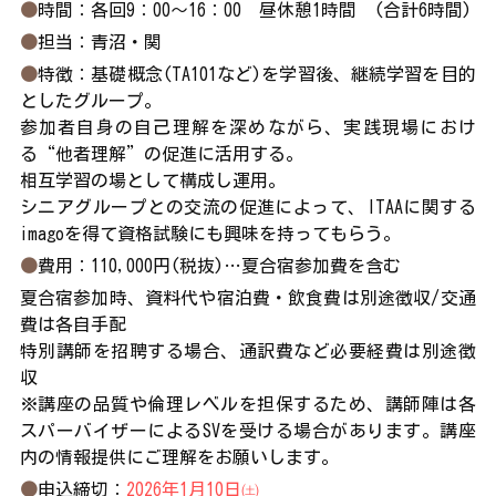
●
時間：各回9：00～16：00　昼休憩1時間　(合計6時間)
●
担当：青沼・関
●
特徴：基礎概念(TA101など)を学習後、継続学習を目的
としたグループ。
参加者自身の自己理解を深めながら、実践現場におけ
る“他者理解”の促進に活用する。
相互学習の場として構成し運用。
シニアグループとの交流の促進によって、ITAAに関する
imagoを得て資格試験にも興味を持ってもらう。
●
費用：110,000円(税抜)…夏合宿参加費を含む
夏合宿参加時、資料代や宿泊費・飲食費は別途徴収/交通
費は各自手配
特別講師を招聘する場合、通訳費など必要経費は別途徴
収
※講座の品質や倫理レベルを担保するため、講師陣は各
スパーバイザーによるSVを受ける場合があります。講座
内の情報提供にご理解をお願いします。
●
申込締切
：
2026年1月10日㈯