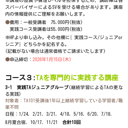
※講座の品質や倫理レベルを担保するため、講師陣は各
スパーバイザーによるSVを受ける場合があります。講座
内の情報提供にご理解をお願いします。
●
費用：一般受講者　75,000円(税抜)
　実践コース受講者は55,000円(税抜)
※HPより申し込み。その他欄に〖実践コース/ジュニアor 
シニア〗どちらかを記名する。
(記載がない場合は通常価格でご請求いたします)
●
申込締切：
2026年1月15日(木)
コース３:
TAを専門的に実践する講座
3-1　実践TAジュニアグループ
(継続学習によるTAの更な
る実
践
)
対象者：TA101受講後1年以上継続学習している学習者/職
業不問
日程：1/24, 2/21, 3/21, 4/18, 5/16, 6/20, 7/18, 
8月夏合宿, 10/17, 11/21　
合計10回