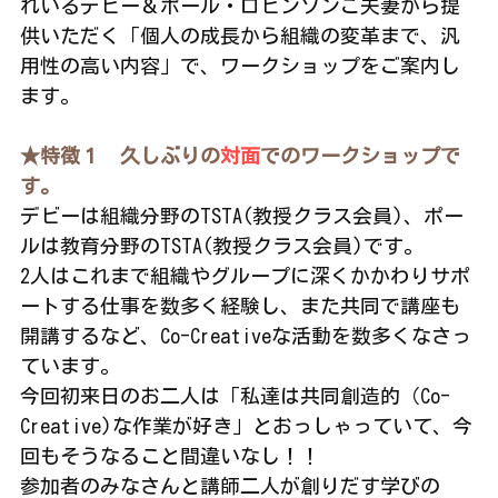
れいるデビー＆ポール・ロビンソンご夫妻から提
供いただく「個人の成長から組織の変革まで、汎
用性の高い内容」で、ワークショップをご案内し
ます。
★特徴１　久しぶりの
対面
でのワークショップで
す。
デビーは組織分野のTSTA(教授クラス会員)、ポー
ルは教育分野のTSTA(教授クラス会員)です。
2人はこれまで組織やグループに深くかかわりサポ
ートする仕事を数多く経験し、また共同で講座も
開講するなど、Co-Creativeな活動を数多くなさっ
ています。
今回初来日のお二人は「私達は共同創造的（Co-
Creative)な作業が好き」とおっしゃっていて、今
回もそうなること間違いなし！！
参加者のみなさんと講師二人が創りだす学びの