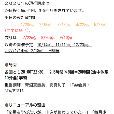
２０２６年の現行講座は、
◎
日程：毎月1回、計8回計画されています。　
平日の夜2.5時間 　 
　　　　1/28㈬,　2/18㈬,  3/18㈬,  4/22㈬,  5/27㈬,
(すでに終了)、
残りは　 
7/22㈬,  8/26㈬,  9/16㈬
以降の開催予定　
10/14㈬、11/11㈬、12/23㈬、
2027/1/14㈬、2/18㈬　…継続
●
時間：
各回とも
20:00~22:30
、 
2.5時間×8回＝20時間(途中休憩
10分含)学習
担当講師：青沼真壽美、関真利子　ITAA会員・
CTA/PTSTA
●
リニューアルの理由
「応用を学びたいが、申込が終わっていた…」「毎月少