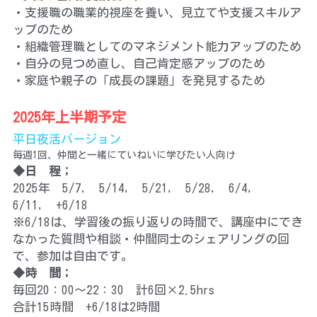
・支援職の職業的視座を養い、見立てや支援スキルア
ップのため
・組織管理職としてのマネジメント能力アップのため
・自分の見つめ直し、自己肯定感アップのため
・家庭や親子の「成長の課題」を発見するため
2025年上半期予定
平日夜活バージョン
毎週1回、仲間と一緒にていねいに学びたい人向け
◆日　程；
2025年　5/7,　5/14,　5/21,　5/28,　6/4,　
6/11,　+6/18
※6/18は、学習後の振り返りの時間で、講座中にでき
なかった質問や相談・仲間同士のシェアリングの回
で、参加は自由です。
◆
時　間；
毎回20：00～22：30　計6回×2.5hrs
合計15時間　+6/18は2時間