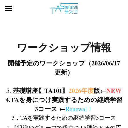
ホーム
TA101
ワークショップ情報
ワークショップ履歴
活動内容
開催予定のワークショップ（2026/06/17
更新）
お問い合わせ
基礎講座〖TA101〗
2026年度
版
←
NEW
5. 
ブログ
4.TAを身につけ実践するための継続学習
3コース
←
Renewal！
POWERED BY
3．TAを実践するための継続学習3コース
2.『組織やグループで役立つTA理論とその応