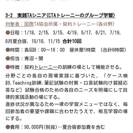
3-2　実践TAシニア(CTAトレーニーのグループ学習)
対象者：国際
TA協会所属・契約トレーニー(各分野)
●
日程：1/18, 2/15, 3/15, 4/19, 5/17, 6/21,
7/19, 
8月夏合宿, 10/18, 11/15 
合計10回
●
時間：各回9：00～16：00　昼休憩1時間　(合計6時間)
●
担当：青沼・関
●
特徴：契約
トレーニー
の訓練の場として機能させる。
分野ごとの各自の現場実践に基づいた、「ケース検
討,Teaching訓練,筆記試験の対策・口答試験向け質疑応
答など］試験合格のための各自のニーズを明確にして自
律的実践活動の場にする。
進捗状況が異なるため一律の学習メニューではなく、毎
回参加者の要望や課題に合わせたうえで、相互学習の場
にする。
●
費用：90,000円(税抜)…夏合宿参加費を含む