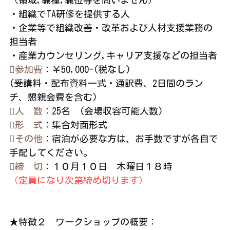
・組織でTA研修を提供する人
・企業等で組織改善・改革および人材支援業務の
担当者
・産業カウンセリング,キャリア支援などの担当者
参加費
：￥50,000-(税なし)　
(受講料・配布資料一式・通訳費、2日間のラン
チ、懇親会費を含む)
人　数
：25名　(会場収容可能人数)
形　式
：集合対面形式　
その他
：宿泊が必要な方は、お手数ですが各自で
手配してください。
締　切
：１０月１０日　木曜日１８時
（定員になり次第締め切ります）
★特徴２　ワークショップの概要：