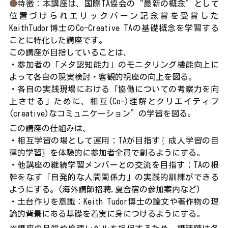
●
特徴：本講座は、国際TA協会の“最新の概念”として
位置づけられエリックバーン記念賞を受賞した
KeithTudor博士のCo-Creative TAの基礎概念を学習する
ことに特化した講座です。
この講座が目指していることは、
・参加者の「メタ認知能力」のモニタリング機能向上に
よって各自の現実検討・客観的視座の向上を図る。
・各自の実践現場における「協働についての考察力を向
上させる」ために、相互(Co-)理解とクリエイティブ
(creative)なコミュニケーション”の学習を図る。
この講座の仕組みは、
・相互学習の場として運用；TAが目指す〖成人学習の自
律的学習〗を体験的に参加者全員で創るようにする。
・他講座の継続学習メンバーとの交流を目指す；TAの根
幹をなす「自発的な人間関係力」の実践的訓練ができる
ようにする。(海外講師招聘,夏合宿の参加案内など)
・土台作りを意識：Keith Tudor博士の論文や著作物の理
論的背景にある基礎を着実に身につけるようにする。