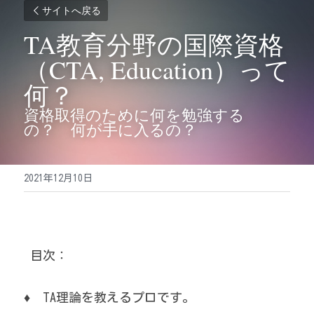
サイトへ戻る
TA教育分野の国際資格
（CTA, Education）って
何？
資格取得のために何を勉強する
の？　何が手に入るの？
2021年12月10日
 目次：
♦　TA理論を教えるプロです。　