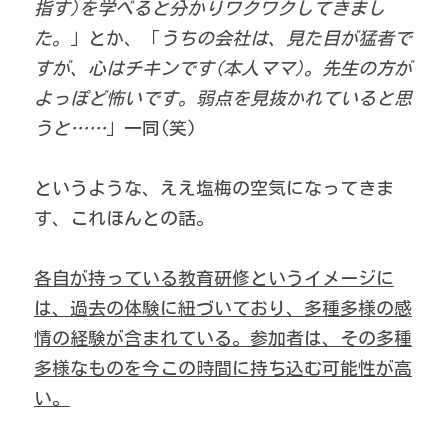
指す)を学べると分かりワクワクしてきまし
た。
」とか、「
うちの会社は、見た目が猛者で
すが、心はチキンです(本人ママ)。先生の方が
よっぽど怖いです。弱点を見抜かれていると思
うと……
」一同(笑) 
というような、ええ塩梅の空気になってきま
す、これほんとの話。 
各自が持っている教育研修というイメージに
は、過去の体験に紐づいており、多種多様の感
情の経験が含まれている。参加者は、その多種
多様なものを今この時間に持ち込む可能性が高
い。