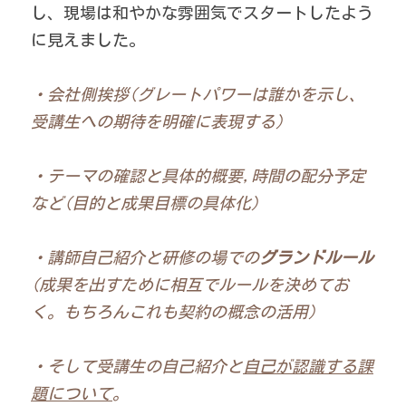
し、現場は和やかな雰囲気でスタートしたよう
に見えました。 
・会社側挨拶(グレートパワーは誰かを示し、
受講生への期待を明確に表現する)
・テーマの確認と具体的概要,時間の配分予定
など(目的と成果目標の具体化)
・講師自己紹介と研修の場での
グランドルール
(成果を出すために相互でルールを決めてお
く。もちろんこれも契約の概念の活用)
・そして受講生の自己紹介と
自己が認識する課
題について
。