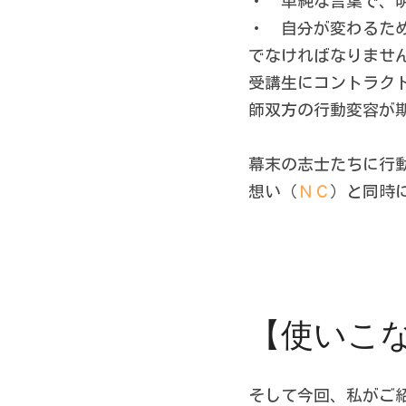
・　単純な言葉で、
・　自分が変わるた
でなければなりませ
受講生にコントラク
師双方の行動変容が
幕末の志士たちに行
想い（
ＮＣ
）と同時
【使いこ
そして今回、私がご