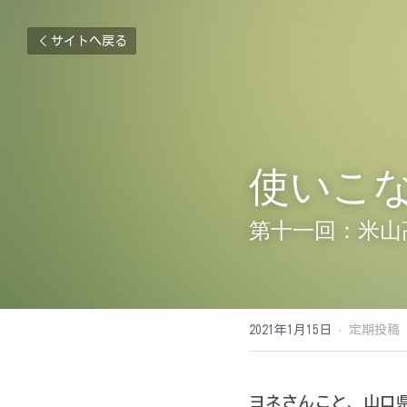
サイトへ戻る
使いこ
第十一回：米山
2021年1月15日
·
定期投稿
ヨネさんこと、山口