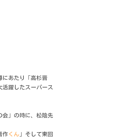
導にあたり「高杉晋
大活躍したスーパース
の会」の時に、松陰先
晋作
くん
」そして東回