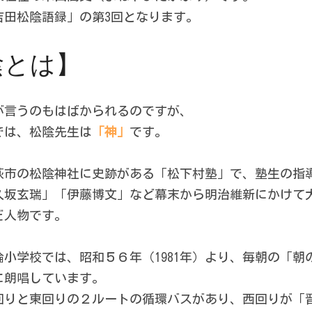
吉田松陰語録」の第3回となります。
陰とは】
が言うのもはばかられるのですが、
では、松陰先生は
「神」
です。
萩市の松陰神社に史跡がある「松下村塾」で、塾生の指
久坂玄瑞」「伊藤博文」など幕末から明治維新にかけて
だ人物です。
小学校では、昭和５６年（1981年）より、毎朝の「朝
に朗唱しています。
回りと東回りの２ルートの循環バスがあり、西回りが「