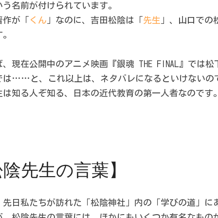
いう名前が付けられています。
晋作が「
くん
」なのに、吉田松陰は「
先生
」、山口での
す。
、現在公開中のアニメ映画『銀魂 THE FINAL』では
では……と、これ以上は、ネタバレになるといけないの
生は知る人ぞ知る、日本の近代教育の第一人者なのです
松陰先生の言葉】
、先日私たちが訪れた「松陰神社」内の「学びの道」に
が、松陰先生の言葉には、ほかにもいくつか有名なもの