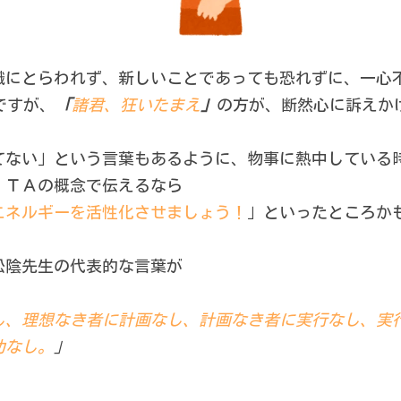
識にとらわれず、新しいことであっても恐れずに、一心
ですが、
「
諸君、狂いたまえ
」
の方が、断然心に訴えか
てない」という言葉もあるように、物事に熱中している
。ＴＡの概念で伝えるなら
エネルギーを活性化させましょう！
」といったところか
松陰先生の代表的な言葉が
し、理想なき者に計画なし、計画なき者に実行なし、実
功なし。
」