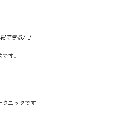
れは実現できる）
」
的です。
」
テクニックです。