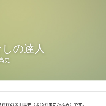
なしの達人
高史
県在住の米山高史（よねやまたかふみ）です。