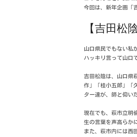
今回は、新年企画「
【吉田松
山口県民でもない私
ハッキリ言って山口
吉田松陰は、山口県
作」「桂小五郎」「
ター達が、師と仰い
現在でも、萩市立明倫
生の言葉を声高らか
また、萩市内には西