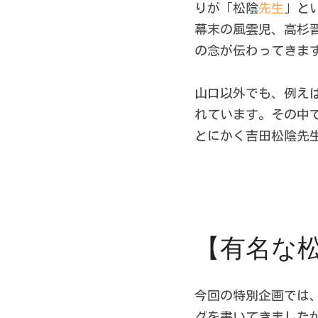
りが「松陰
先生
」と
幕末の風雲児、高杉
の念が伝わってきま
山口以外でも、例えば
れています。その中
とにかく吉田松陰先
【有名な
今回の特別企画では
グを書いてきました